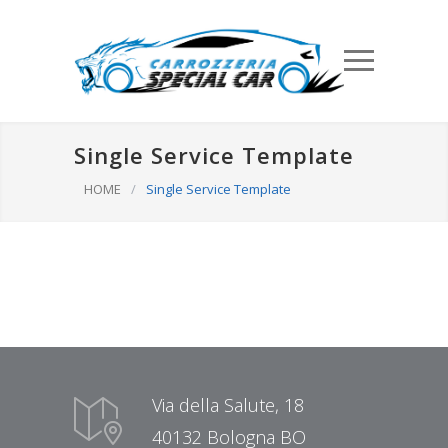
Single Service Template
HOME
/
Single Service Template
Via della Salute, 18
40132 Bologna BO