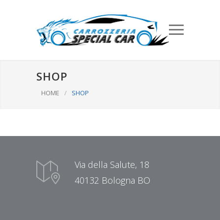
SHOP
HOME
/
SHOP
Via della Salute, 18
40132 Bologna BO