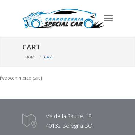
CART
HOME
/
CART
[woocommerce_cart]
Via della Salute, 18
40132 Bologna BO